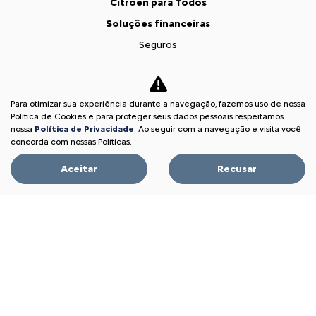
Citroën para Todos
Soluções financeiras
Seguros
Simulador de Financiamento
Pós vendas
Para otimizar sua experiência durante a navegação, fazemos uso de nossa
Citroën Citizen
Política de Cookies e para proteger seus dados pessoais respeitamos
Revisões
nossa
Política de Privacidade
. Ao seguir com a navegação e visita você
concorda com nossas Políticas.
Peças e acessórios
Aceitar
Recusar
Citroën Assistance XL
Recall
Estoque
Estoque Novos
Seminovos
Oportunidade Imperdível
Fale conosco