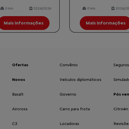
0 km
2026/2026
0 km
2026/2
Mais informações
Mais informações
Ofertas
Convênio
Seguros
Novos
Veículos diplomáticos
Simulad
Basalt
Governo
Pós ve
Aircross
Carro para frota
Citroën
C3
Locadoras
Revisõe