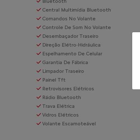
Bluetooth
Central Multimídia Bluetooth
Comandos No Volante
Controle De Som No Volante
Desembaçador Traseiro
Direção Elétro-Hidráulica
Espelhamento De Celular
Garantia De Fábrica
Limpador Traseiro
Painel Tft
Retrovisores Elétricos
Rádio Bluetooth
Trava Elétrica
Vidros Elétricos
Volante Escamoteável