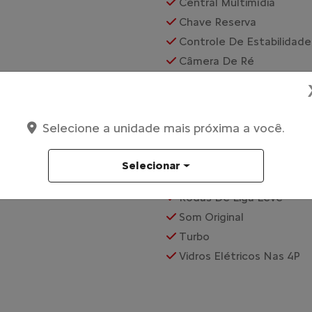
Central Multimídia
Chave Reserva
Controle De Estabilidade
Câmera De Ré
Direção Elétrica
Distribuição Eletrônica 
Farol De Neblina
Selecione a unidade mais próxima a você.
Gps
Painel Digital
Selecionar
Para-Choques Na Cor Do 
Rodas De Liga Leve
Som Original
Turbo
Vidros Elétricos Nas 4P