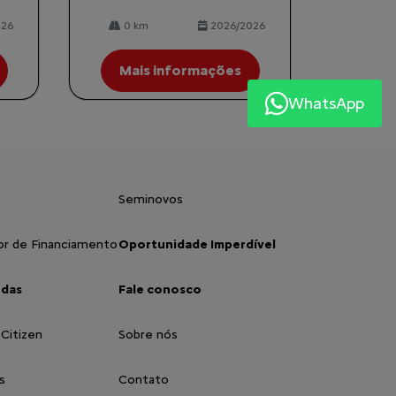
026
0 km
2026/2026
Mais informações
WhatsApp
Seminovos
or de Financiamento
Oportunidade Imperdível
ndas
Fale conosco
 Citizen
Sobre nós
s
Contato