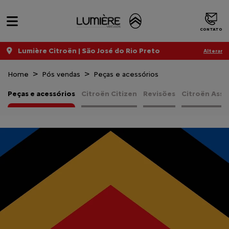
CONTATO
Lumière Citroën | São José do Rio Preto
Alterar
Home
Pós vendas
Peças e acessórios
Peças e acessórios
Citroën Citizen
Revisões
Citroën Assi