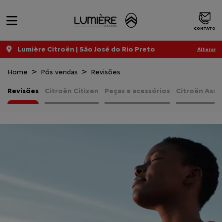
CONTATO
Lumière Citroën | São José do Rio Preto
Alterar
Home
Pós vendas
Revisões
Revisões
Citroën Citizen
Peças e acessórios
Citroën Assi