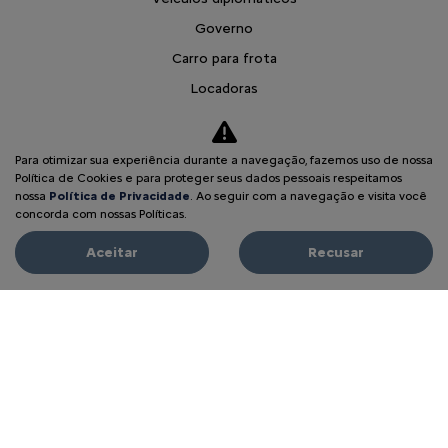
Governo
Carro para frota
Locadoras
Produtores Rurais
Autoescola
Para otimizar sua experiência durante a navegação, fazemos uso de nossa
Taxistas e Motoristas de Aplicativo
Política de Cookies e para proteger seus dados pessoais respeitamos
nossa
Política de Privacidade
. Ao seguir com a navegação e visita você
Citroën para Todos
concorda com nossas Políticas.
Soluções financeiras
Aceitar
Recusar
Seguros
Simulador de Financiamento
Pós vendas
Citroën Citizen
Revisões
Peças e acessórios