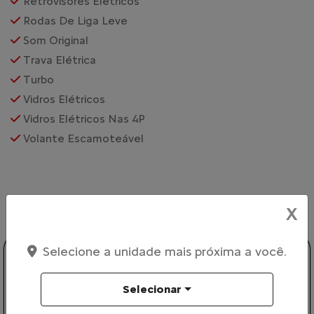
Retrovisores Elétricos
Rodas De Liga Leve
Som Original
Trava Elétrica
Turbo
Vidros Elétricos
Vidros Elétricos Nas 4P
Volante Escamoteável
VEÍCULOS RELACIONADOS
X
Selecione a unidade mais próxima a você.
Selecionar