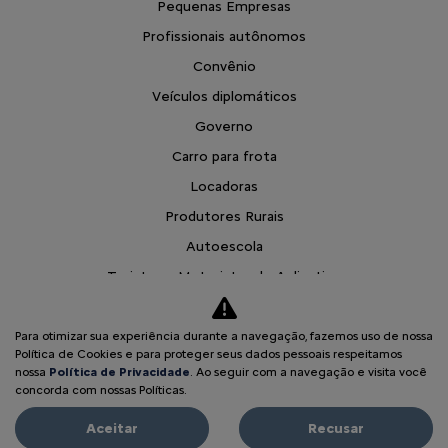
Profissionais autônomos
Convênio
Veículos diplomáticos
Governo
Carro para frota
Locadoras
Produtores Rurais
Autoescola
Taxistas e Motoristas de Aplicativo
Citroën para Todos
Soluções financeiras
Para otimizar sua experiência durante a navegação, fazemos uso de nossa
Seguros
Política de Cookies e para proteger seus dados pessoais respeitamos
nossa
Política de Privacidade
. Ao seguir com a navegação e visita você
Simulador de Financiamento
concorda com nossas Políticas.
Pós vendas
Aceitar
Recusar
Citroën Citizen