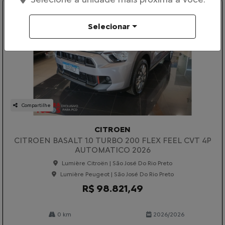
Selecionar
Compartilhe
CITROEN
CITROEN BASALT 1.0 TURBO 200 FLEX FEEL CVT 4P
AUTOMATICO 2026
Lumière Citroën | São José Do Rio Preto
Lumière Peugeot | São José Do Rio Preto
R$ 98.821,49
0 km
2026/2026