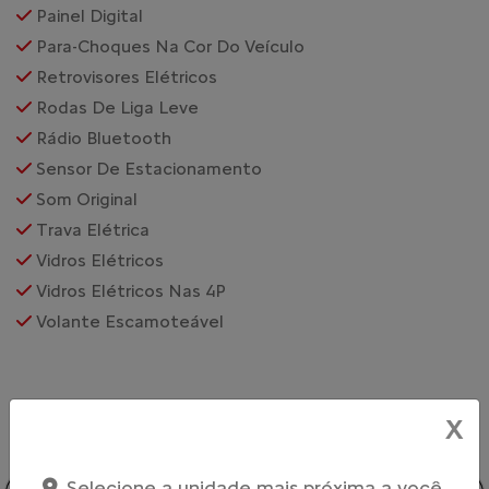
Painel Digital
Para-Choques Na Cor Do Veículo
Retrovisores Elétricos
Rodas De Liga Leve
Rádio Bluetooth
Sensor De Estacionamento
Som Original
Trava Elétrica
Vidros Elétricos
Vidros Elétricos Nas 4P
Volante Escamoteável
VEÍCULOS RELACIONADOS
X
Selecione a unidade mais próxima a você.