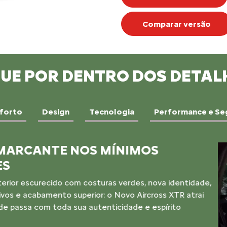
Comparar versão
QUE POR DENTRO DOS DETAL
forto
Design
Tecnologia
Performance e Se
MOTOR E VERSA
Performance na cidade, leve
Novo Aircross XTR é equip
de 7 marchas, ideal para q
conforto.