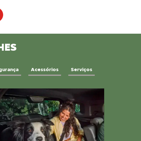
HES
gurança
Acessórios
Serviços
TILIDADE
za na estrada e disposição para ir além. O
ado com um motor 1.0 Turbo e câmbio CVT
uem busca liberdade sem dispensar o