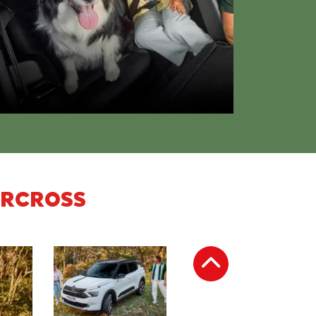
z para encarar os caminhos fora do comum
IRCROSS
Anterior