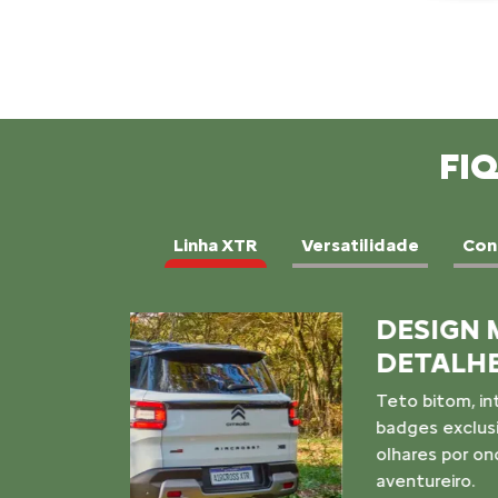
FI
Linha XTR
Versatilidade
Con