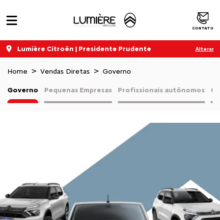
CONTATO
Lumière Citroën | Presidente Prudente
Alterar
Home
Vendas Diretas
Governo
Governo
Pequenas Empresas
Profissionais autônomos
Co