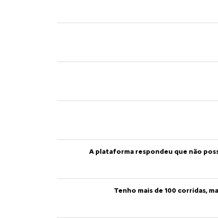
Juro
Novo pro
t