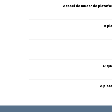
O QUE É?
O programa Move Brasil é uma iniciativa
do Governo do Brasil que facilita que
motoristas de táxi e de aplicativos
comprem carros novos com juros mais
baixos. O programa estabelece linhas de
financiamento com condições facilitadas,
exclusiva para a aquisição de automóveis
novos, e voltada especificamente para
profissionais que atuam no transporte
individual de passageiros.