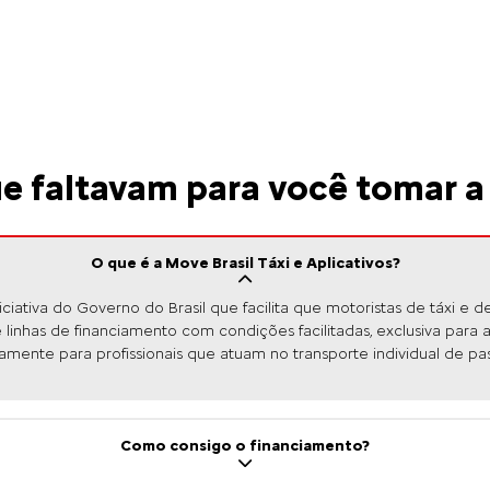
carousel.texts.control_prev