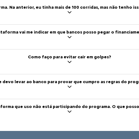
Quem pode aproveitar os
descontos?
Motoristas de aplicativos com cadastro
ativo há pelo menos 12 meses e 100
corridas no período, taxistas com licença
e registro ativo nos órgãos de trânsito e
motoristas cooperativos com
regularidade fiscal.