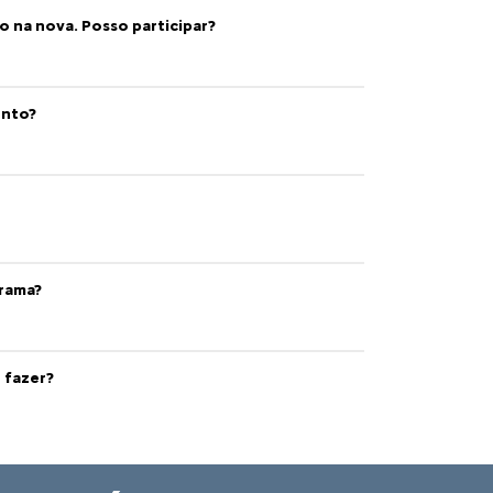
Quais carros fazem parte do
incentivo?
Veículos novos enquadrado como
sustentáveis (flex, elétricos e híbridos a
etanol), com preço de até R$ 150 mil, de
montadoras habilitadas no programa
Mover, da qual Stellantis faz parte.