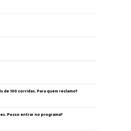
sto e
idos para
s.