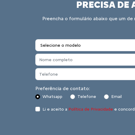
As respostas q
O Move Brasil Táxi e Aplicativos é uma i
juros mais baixos. O programa estabelece 
especific