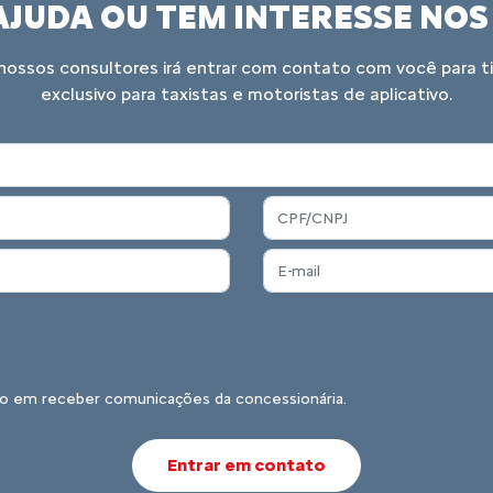
ue faltavam para você tomar a
O que é a Move Brasil Táxi e Aplicativos?
niciativa do Governo do Brasil que facilita que motoristas de táxi 
linhas de financiamento com condições facilitadas, exclusiva para 
amente para profissionais que atuam no transporte individual de pa
Como consigo o financiamento?
São apenas veículos novos ou posso financiar usados?
Que regras o veículo deve cumprir para poder ser financiado?