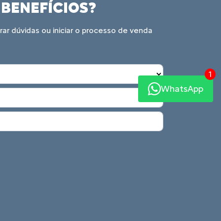
 melhor decisão
e de aplicativos comprem carros novos com
a aquisição de automóveis novos, e voltada
1
ssageiros.
WhatsApp