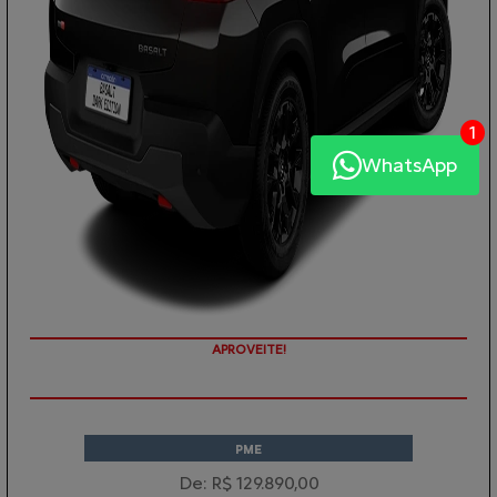
1
WhatsApp
APROVEITE!
PME
De: R$ 129.890,00