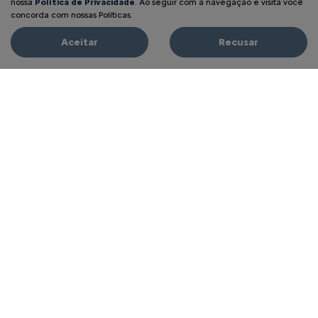
nossa
Política de Privacidade
. Ao seguir com a navegação e visita você
concorda com nossas Políticas.
Aceitar
Recusar
VALORIZAÇÃO DO SEU SEMINOVO
APROVEITE!
PESSOA FÍSICA