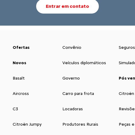
Entrar em contato
Ofertas
Convênio
Seguros
Novos
Veículos diplomáticos
Simulad
Basalt
Governo
Pós ve
Aircross
Carro para frota
Citroën
C3
Locadoras
Revisõe
Citroën Jumpy
Produtores Rurais
Peças e