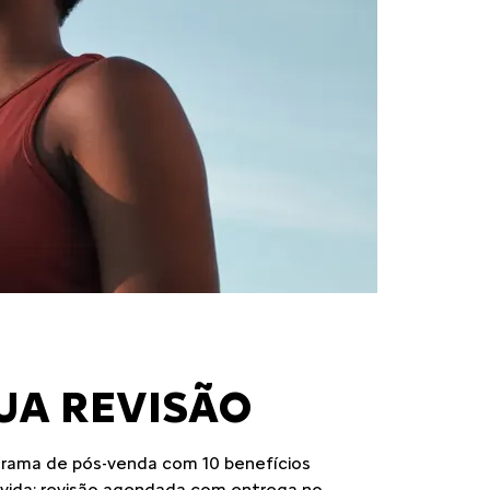
UA REVISÃO
grama de pós-venda com 10 benefícios
a vida: revisão agendada com entrega no