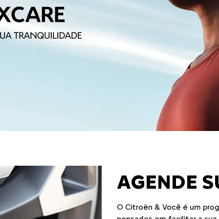
AGENDE S
O Citroën & Você é um pro
pensados em facilitar a su