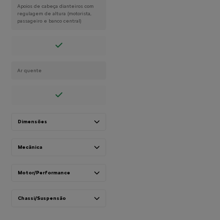
Apoios de cabeça dianteiros com
regulagem de altura (motorista,
passageiro e banco central)
Ar quente
Dimensões
Mecânica
Motor/Performance
Chassi/Suspensão