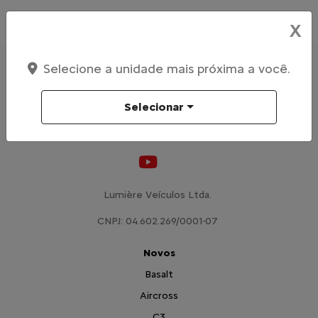
X
Selecione a unidade mais próxima a você.
Selecionar
Acompanhe nossa concessionária nas Redes Sociais:
Lumière Veículos Ltda.
CNPJ: 04.602.269/0001-07
Novos
Basalt
Aircross
C3