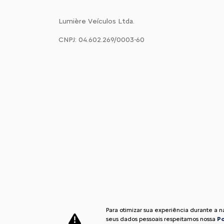
Lumière Veículos Ltda.
CNPJ: 04.602.269/0003-60
Para otimizar sua experiência durante a 
seus dados pessoais respeitamos nossa
Po