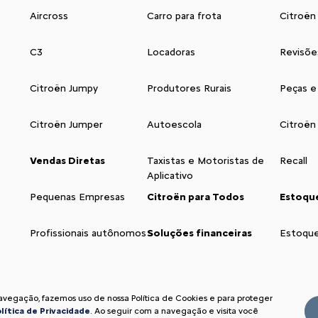
Aircross
Carro para frota
Citroën
C3
Locadoras
Revisõe
Citroën Jumpy
Produtores Rurais
Peças e
Citroën Jumper
Autoescola
Citroën
Vendas Diretas
Taxistas e Motoristas de
Recall
Aplicativo
Pequenas Empresas
Citroën para Todos
Estoqu
Profissionais autônomos
Soluções financeiras
Estoqu
navegação, fazemos uso de nossa Política de Cookies e para proteger
lítica de Privacidade
. Ao seguir com a navegação e visita você