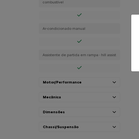
combustível
Ar-condicionado manual
Assistente de partida em rampa - hill assist
Motor/Performance
Mecânica
Dimensões
Chassi/Suspensão