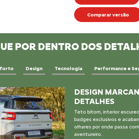
Comparar versão
QUE POR DENTRO DOS DETAL
forto
Design
Tecnologia
Performance e Se
MOTOR E VERSA
Performance na cidade, leve
Novo Aircross XTR é equip
de 7 marchas, ideal para q
conforto.