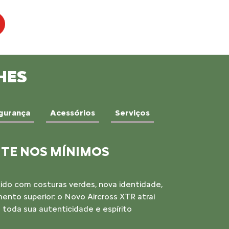
HES
gurança
Acessórios
Serviços
TILIDADE
za na estrada e disposição para ir além. O
ado com um motor 1.0 Turbo e câmbio CVT
uem busca liberdade sem dispensar o