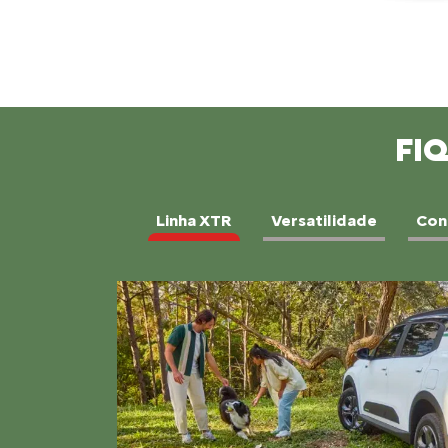
FI
Linha XTR
Versatilidade
Con