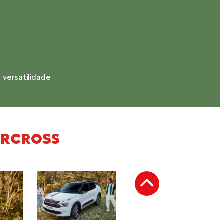
z para encarar os caminhos fora do comum
IRCROSS
Anterior