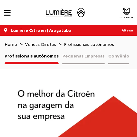
CONTATO
Lumière Citroën | Araçatuba
Alterar
Home
Vendas Diretas
Profissionais autônomos
Profissionais autônomos
Pequenas Empresas
Convênio
V