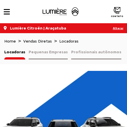
CONTATO
Lumière Citroën | Araçatuba
Alterar
Home
Vendas Diretas
Locadoras
Locadoras
Pequenas Empresas
Profissionais autônomos