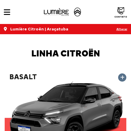
CONTATO
Lumière Citroën | Araçatuba
Alterar
LINHA CITROËN
BASALT