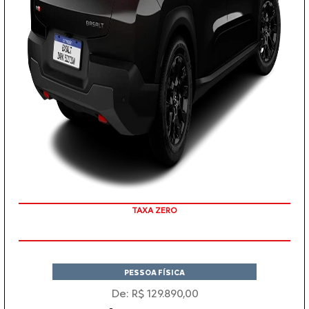
COM SEU USADO NA TROCA
PESSOA FÍSICA
De: R$ 129.890,00