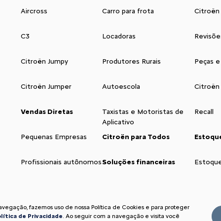
Aircross
Carro para frota
Citroën
C3
Locadoras
Revisõe
Citroën Jumpy
Produtores Rurais
Peças e
Citroën Jumper
Autoescola
Citroën
Vendas Diretas
Taxistas e Motoristas de
Recall
Aplicativo
Pequenas Empresas
Citroën para Todos
Estoqu
Profissionais autônomos
Soluções financeiras
Estoqu
navegação, fazemos uso de nossa Política de Cookies e para proteger
lítica de Privacidade
. Ao seguir com a navegação e visita você