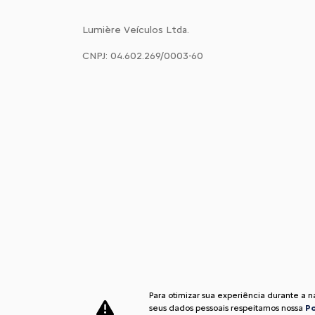
Lumière Veículos Ltda.
CNPJ: 04.602.269/0003-60
Para otimizar sua experiência durante a 
seus dados pessoais respeitamos nossa
Po