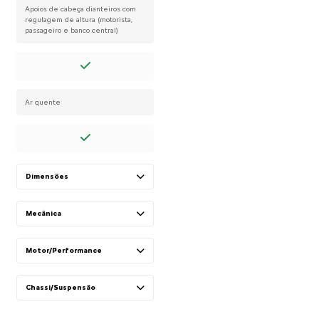
Apoios de cabeça dianteiros com
regulagem de altura (motorista,
passageiro e banco central)
Ar quente
Dimensões
Mecânica
Motor/Performance
Chassi/Suspensão