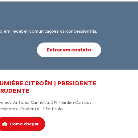
o em receber comunicações da concessionária.
Entrar em contato
UMIÈRE CITROËN | PRESIDENTE
PRUDENTE
venida Antônio Canhetti, 319 - Jardim Cambuy
residente Prudente - São Paulo
Como chegar