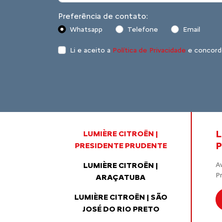
Preferência de contato:
Whatsapp
Telefone
Email
Li e aceito a
Política de Privacidade
e concord
L
LUMIÈRE CITROËN |
PRESIDENTE PRUDENTE
LUMIÈRE CITROËN |
A
P
ARAÇATUBA
LUMIÈRE CITROËN | SÃO
JOSÉ DO RIO PRETO