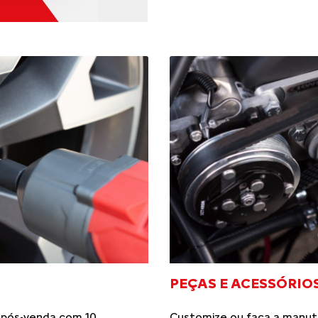
PEÇAS E ACESSÓRIO
 pós-venda com 10
Customize ou faça a manut