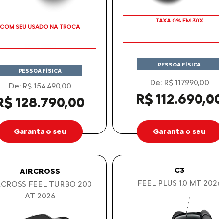
TAXA 0% EM 30X
TAXA ZERO
COM SEU USADO NA TROCA
PESSOA FÍSICA
PESSOA FÍSICA
De: R$ 117.990,00
De: R$ 154.490,00
R$ 112.690,0
R$ 128.790,00
Garanta o seu
Garanta o seu
C3
AIRCROSS
FEEL PLUS 1.0 MT 202
RCROSS FEEL TURBO 200
AT 2026