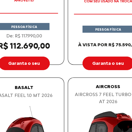
APROVEITE!
COM SEU USADO NA TROCA
PESSOA FÍSICA
PESSOA FÍSICA
De: R$ 117.990,00
R$ 112.690,00
À VISTA POR R$ 75.590
Garanta o seu
Garanta o seu
AIRCROSS
BASALT
AIRCROSS 7 FEEL TURBO
ASALT FEEL 1.0 MT 2026
AT 2026