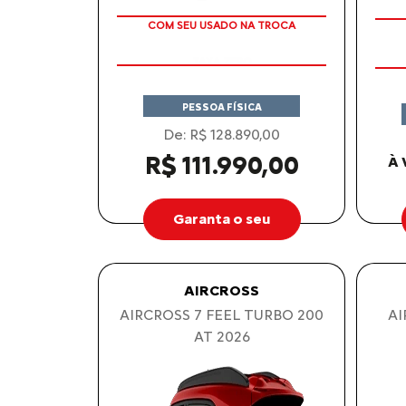
TAXA ZERO
COM SEU USADO NA TROCA
PESSOA FÍSICA
De: R$ 128.890,00
R$ 111.990,00
À 
Garanta o seu
AIRCROSS
AIRCROSS 7 FEEL TURBO 200
AI
AT 2026