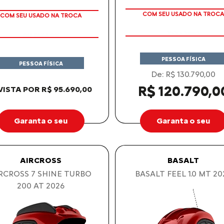
TAXA ZERO
OU TAXA 0%
COM SEU USADO NA TROCA
COM SEU USADO NA TROCA
PESSOA FÍSICA
PESSOA FÍSICA
De: R$ 130.790,00
R$ 120.790,0
VISTA POR R$ 95.690,00
Garanta o seu
Garanta o seu
AIRCROSS
BASALT
RCROSS 7 SHINE TURBO
BASALT FEEL 1.0 MT 20
200 AT 2026