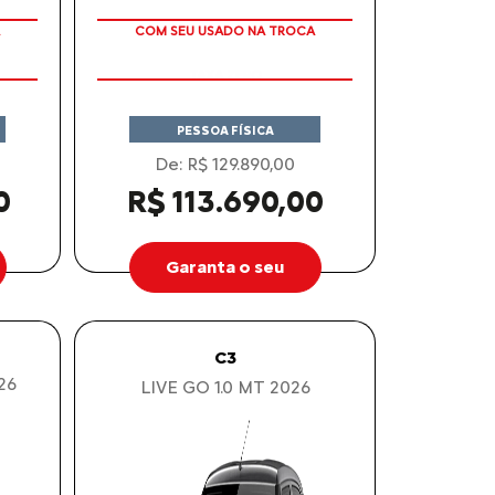
TAXA ZERO
COM SEU USADO NA TROCA
PESSOA FÍSICA
De: R$ 129.890,00
0
R$ 113.690,00
Garanta o seu
C3
26
LIVE GO 1.0 MT 2026