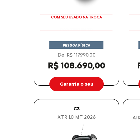
TAXA ZERO EM 12X
COM SEU USADO NA TROCA
PESSOA FÍSICA
De: R$ 117.990,00
R$ 108.690,00
Garanta o seu
C3
XTR 1.0 MT 2026
AI