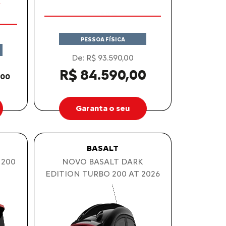
TAXA 0 %
COM SEU USADO NA TROCA
PESSOA FÍSICA
De: R$ 93.590,00
R$ 84.590,00
,00
Garanta o seu
BASALT
 200
NOVO BASALT DARK
EDITION TURBO 200 AT 2026