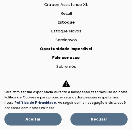
Citroën Assistance XL
Recall
Estoque
Estoque Novos
Seminovos
Oportunidade Imperdível
Fale conosco
Sobre nós
Contato
Comfort Drive
Para otimizar sua experiência durante a navegação, fazemos uso de nossa
Trabalhe conosco
Política de Cookies e para proteger seus dados pessoais respeitamos
Política de privacidade
nossa
Política de Privacidade
. Ao seguir com a navegação e visita você
concorda com nossas Políticas.
Desacelere. Seu bem maior é a vida.
Aceitar
Recusar
Desenvolvido pela DEALERSPACE ® Direitos Reservados.