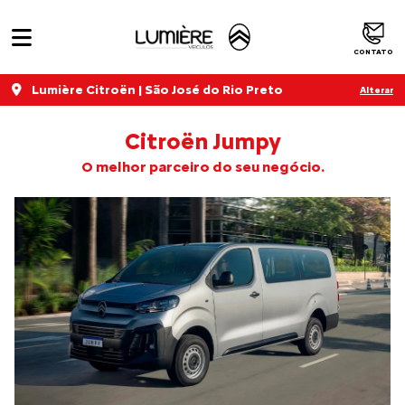
CONTATO
Lumière Citroën | São José do Rio Preto
Alterar
Citroën Jumpy
O melhor parceiro do seu negócio.