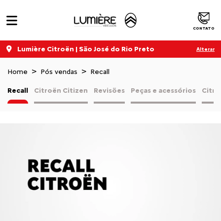
CONTATO
Lumière Citroën | São José do Rio Preto
Alterar
Home
Pós vendas
Recall
Recall
Citroën Citizen
Revisões
Peças e acessórios
Citro