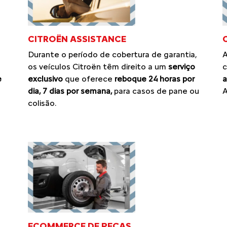
CITROËN ASSISTANCE
Durante o período de cobertura de garantia,
A
os veículos Citroën têm direito a um
serviço
c
exclusivo
que oferece
reboque 24 horas por
e
a
dia, 7 dias por semana,
para casos de pane ou
A
colisão.
ECOMMERCE DE PEÇAS