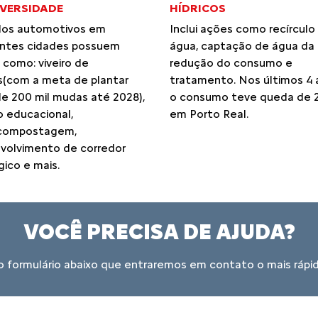
IVERSIDADE
HÍDRICOS
los automotivos em
Inclui ações como recírculo
entes cidades possuem
água, captação de água da 
 como: viveiro de
redução do consumo e
(com a meta de plantar
tratamento. Nos últimos 4 
de 200 mil mudas até 2028),
o consumo teve queda de 
o educacional,
em Porto Real.
compostagem,
volvimento de corredor
ico e mais.
VOCÊ PRECISA DE AJUDA?
 formulário abaixo que entraremos em contato o mais rápid