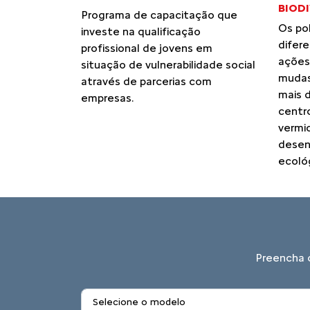
BIOD
Programa de capacitação que
Os po
investe na qualificação
difer
profissional de jovens em
ações
situação de vulnerabilidade social
mudas
através de parcerias com
mais 
empresas.
centr
vermi
desen
ecológ
Preencha o