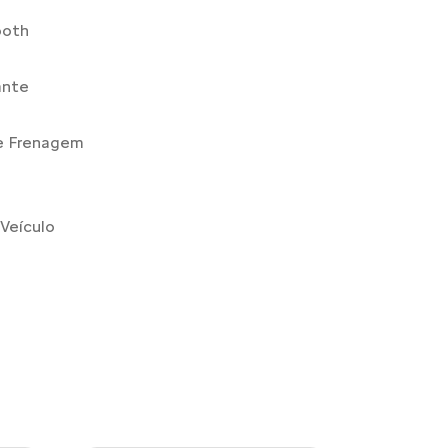
ooth
ante
De Frenagem
Veículo