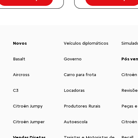
Novos
Veículos diplomáticos
Simulad
Basalt
Governo
Pós ve
Aircross
Carro para frota
Citroën
C3
Locadoras
Revisõe
Citroën Jumpy
Produtores Rurais
Peças e
Citroën Jumper
Autoescola
Citroën
Vendas Diretas
Taxistas e Motoristas de
Recall