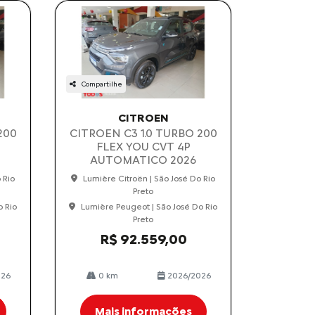
Compartilhe
CITROEN
200
CITROEN C3 1.0 TURBO 200
FLEX YOU CVT 4P
AUTOMATICO 2026
 Rio
Lumière Citroën | São José Do Rio
Preto
o Rio
Lumière Peugeot | São José Do Rio
Preto
R$ 92.559,00
026
0 km
2026/2026
Mais informações