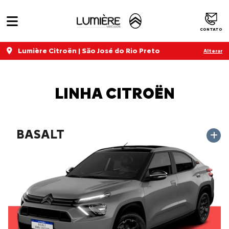
CONTATO
Lumière Citroën | São José do Rio Preto
Alterar
LINHA CITROËN
BASALT